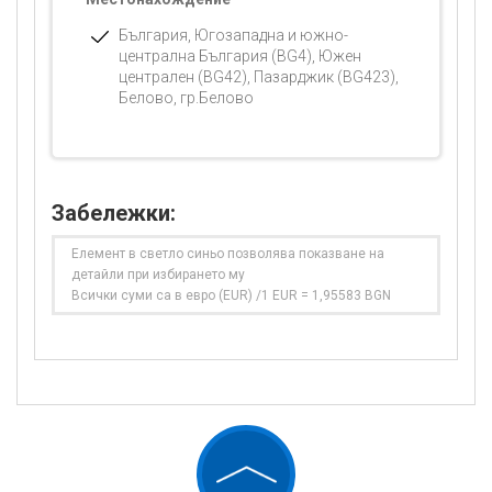
България, Югозападна и южно-
централна България (BG4), Южен
централен (BG42), Пазарджик (BG423),
Белово, гр.Белово
Забележки:
Елемент в светло синьо позволява показване на
детайли при избирането му
Всички суми са в евро (EUR) /1 EUR = 1,95583 BGN