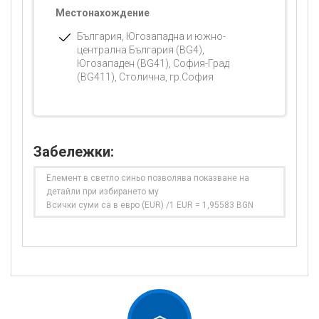
Местонахождение
България, Югозападна и южно-
централна България (BG4),
Югозападен (BG41), София-Град
(BG411), Столична, гр.София
Забележки:
Елемент в светло синьо позволява показване на
детайли при избирането му
Всички суми са в евро (EUR) /1 EUR = 1,95583 BGN