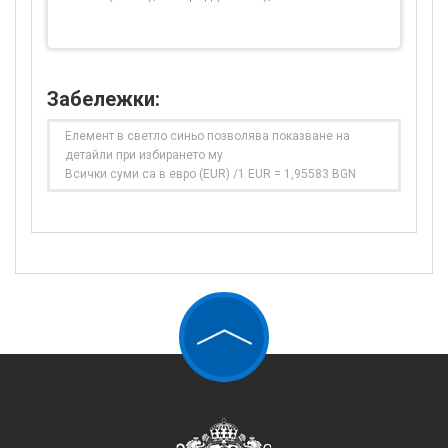
Забележки:
Елемент в светло синьо позволява показване на
детайли при избирането му
Всички суми са в евро (EUR) /1 EUR = 1,95583 BGN