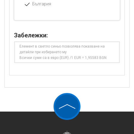
България
Забележки:
Елемент в светло синьо позволява показване на
детайли при избирането му
Всички суми са в евро (EUR) /1 EUR = 1,95583 BGN