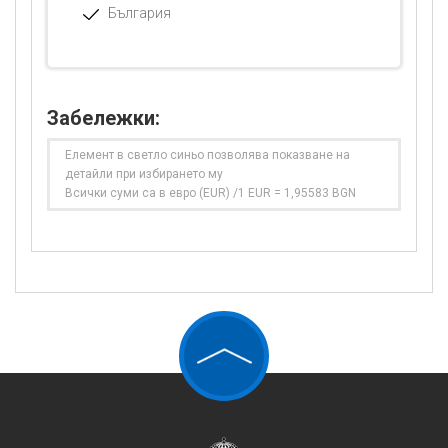
България
Забележки:
Елемент в светло синьо позволява показване на
детайли при избирането му
Всички суми са в евро (EUR) /1 EUR = 1,95583 BGN