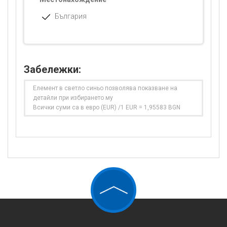
България
Забележки:
Елемент в светло синьо позволява показване на
детайли при избирането му
Всички суми са в евро (EUR) /1 EUR = 1,95583 BGN