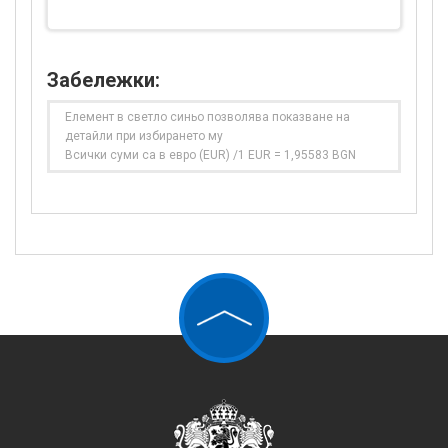
Забележки:
Елемент в светло синьо позволява показване на
детайли при избирането му
Всички суми са в евро (EUR) /1 EUR = 1,95583 BGN