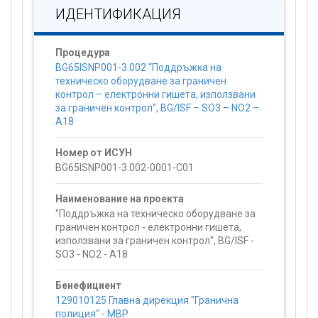
ИДЕНТИФИКАЦИЯ
Процедура
BG65ISNP001-3.002 “Поддръжка на
техническо оборудване за граничен
контрол – електронни гишета, използвани
за граничен контрол“, BG/ISF – SO3 – NO2 –
A18
Номер от ИСУН
BG65ISNP001-3.002-0001-C01
Наименование на проекта
"Поддръжка на техническо оборудване за
граничен контрол - електронни гишета,
използвани за граничен контрол", BG/ISF -
SO3 - NO2 - A18
Бенефициент
129010125 Главна дирекция "Гранична
полиция" - МВР