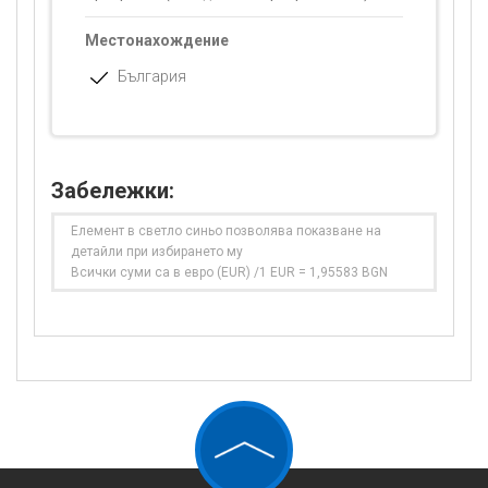
Местонахождение
България
Забележки:
Елемент в светло синьо позволява показване на
детайли при избирането му
Всички суми са в евро (EUR) /1 EUR = 1,95583 BGN