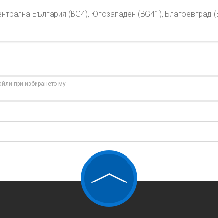
нтрална България (BG4), Югозападен (BG41), Благоевград (
айли при избирането му