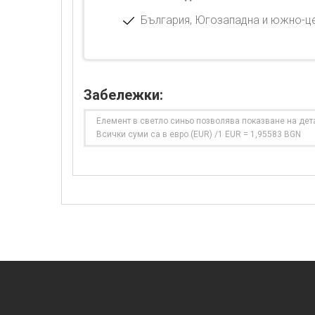
България, Югозападна и южно-це
Забележки:
Елемент в светло синьо позволява показване на дет
Всички суми са в евро (EUR) /1 EUR = 1,95583 BGN