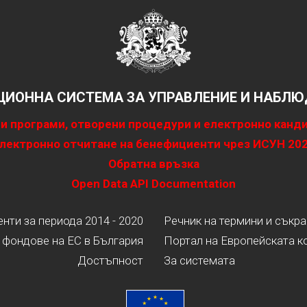
ИОННА СИСТЕМА ЗА УПРАВЛЕНИЕ И НАБЛЮД
и програми, отворени процедури и електронно канд
лектронно отчитане на бенефициенти чрез ИСУН 20
Обратна връзка
Open Data API Documentation
ти за периода 2014 - 2020
Речник на термини и съкр
 фондове на ЕС в България
Портал на Европейската к
Достъпност
За системата