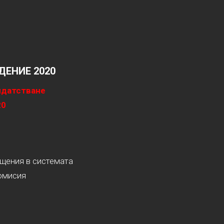
ЕНИЕ 2020
идатстване
20
ащения в системата
омисия