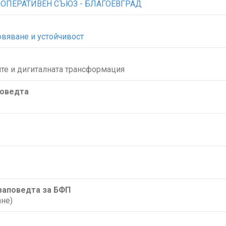
КООПЕРАТИВЕН СЪЮЗ - БЛАГОЕВГРАД
овяване и устойчивост
те и дигиталната трансформация
поведта
/заповедта за БФП
не)