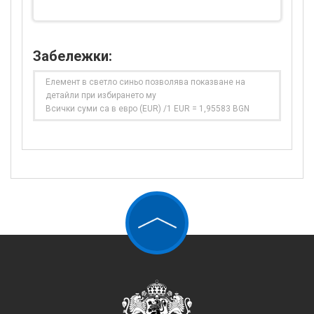
Забележки:
Елемент в светло синьо позволява показване на
детайли при избирането му
Всички суми са в евро (EUR) /1 EUR = 1,95583 BGN