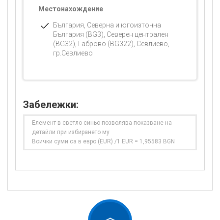
Местонахождение
България, Северна и югоизточна
България (BG3), Северен централен
(BG32), Габрово (BG322), Севлиево,
гр.Севлиево
Забележки:
Елемент в светло синьо позволява показване на
детайли при избирането му
Всички суми са в евро (EUR) /1 EUR = 1,95583 BGN