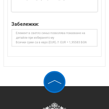
Забележки:
Елемент в светло синьо позволява показване на
детайли при избирането му
Всички суми са в евро (EUR) /1 EUR = 1,95583 BGN