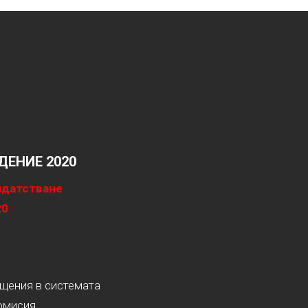
ЕНИЕ 2020
идатстване
20
ащения в системата
омисия