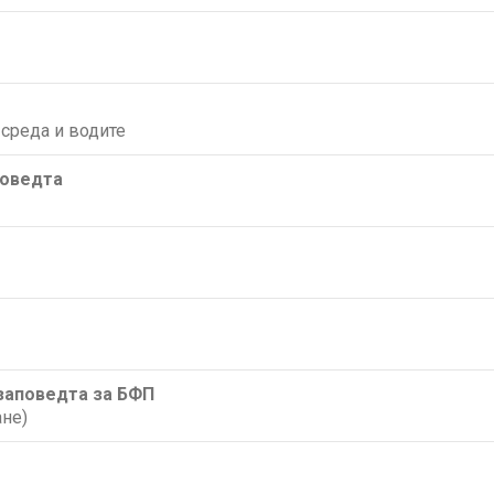
среда и водите
поведта
/заповедта за БФП
не)