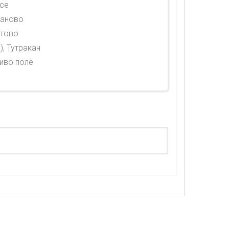
усе
ваново
етово
), Тутракан
ливо поле