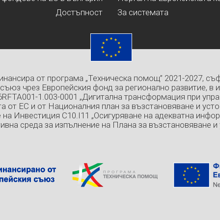
Достъпност
За системата
инансира от програма „Техническа помощ” 2021-2027, съ
съюз чрез Европейския фонд за регионално развитие, в 
6RFTA001-1.003-0001 „Дигитална трансформация при упра
а от ЕС и от Националния план за възстановяване и усто
 на Инвестиция C10.I11 „Осигуряване на адекватна инфо
ивна среда за изпълнение на Плана за възстановяване и 