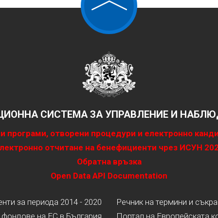
ИОННА СИСТЕМА ЗА УПРАВЛЕНИЕ И НАБЛЮД
и програми, отворени процедури и електронно канд
лектронно отчитане на бенефициенти чрез ИСУН 20
Обратна връзка
Open Data API Documentation
ти за периода 2014 - 2020
Речник на термини и съкр
 фондове на ЕС в България
Портал на Европейската к