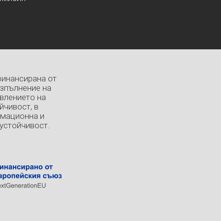
финансирана от
изпълнение на
влението на
йчивост, в
рмационна и
устойчивост.