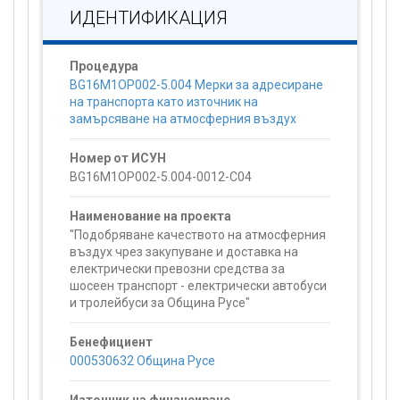
ИДЕНТИФИКАЦИЯ
Процедура
BG16M1OP002-5.004 Мерки за адресиране
на транспорта като източник на
замърсяване на атмосферния въздух
Номер от ИСУН
BG16M1OP002-5.004-0012-C04
Наименование на проекта
"Подобряване качеството на атмосферния
въздух чрез закупуване и доставка на
електрически превозни средства за
шосеен транспорт - електрически автобуси
и тролейбуси за Община Русе"
Бенефициент
000530632 Община Русе