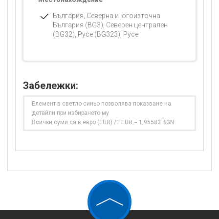
България, Северна и югоизточна
България (BG3), Северен централен
(BG32), Русе (BG323), Русе
Забележки:
Елемент в светло синьо позволява показване на
детайли при избирането му
Всички суми са в евро (EUR) /1 EUR = 1,95583 BGN