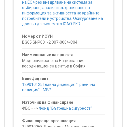
на ЕС чрез внедряване на система за
събиране, анализ и съхраняване на
информация за активността на крайните
потребители и устройства; Осигуряване на
достъп до системата ICAO PKD
Номер от ИСУН
BG65ISNP001-2.007-0004-C04
Наименование на проекта
Модернизиране на Националния
координационен център в София
Бенефициент
129010125 Главна дирекция "Гранична
полиция" - МВР
Източник на финансиране
ФВС ==>
Фонд "Вътрешна сигурност"
Финансираща организация
129010068 Дирекция „Международни