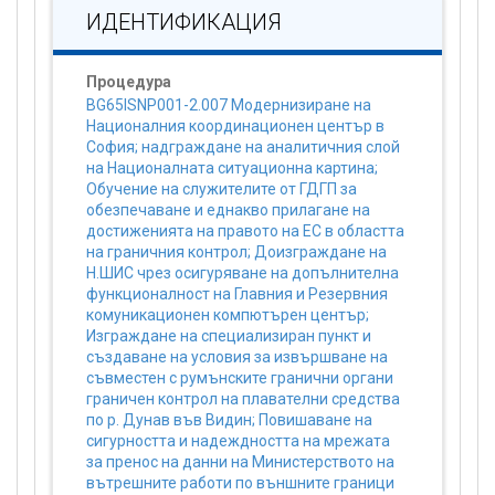
ИДЕНТИФИКАЦИЯ
Процедура
BG65ISNP001-2.007 Модернизиране на
Националния координационен център в
София; надграждане на аналитичния слой
на Националната ситуационна картина;
Обучение на служителите от ГДГП за
обезпечаване и еднакво прилагане на
достиженията на правото на ЕС в областта
на граничния контрол; Доизграждане на
Н.ШИС чрез осигуряване на допълнителна
функционалност на Главния и Резервния
комуникационен компютърен център;
Изграждане на специализиран пункт и
създаване на условия за извършване на
съвместен с румънските гранични органи
граничен контрол на плавателни средства
по р. Дунав във Видин; Повишаване на
сигурността и надеждността на мрежата
за пренос на данни на Министерството на
вътрешните работи по външните граници