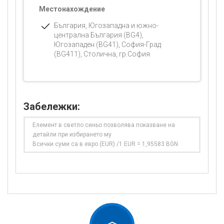
Местонахождение
България, Югозападна и южно-
централна България (BG4),
Югозападен (BG41), София-Град
(BG411), Столична, гр.София
Забележки:
Елемент в светло синьо позволява показване на
детайли при избирането му
Всички суми са в евро (EUR) /1 EUR = 1,95583 BGN