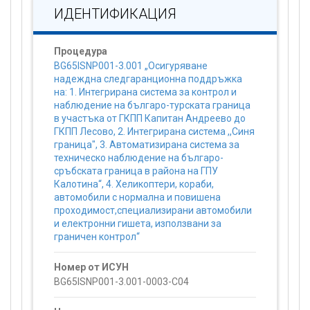
ИДЕНТИФИКАЦИЯ
Процедура
BG65ISNP001-3.001 „Осигуряване
надеждна следгаранционна поддръжка
на: 1. Интегрирана система за контрол и
наблюдение на българо-турската граница
в участъка от ГКПП Капитан Андреево до
ГКПП Лесово, 2. Интегрирана система ,,Синя
граница", 3. Автоматизирана система за
техническо наблюдение на българо-
сръбската граница в района на ГПУ
Калотина“, 4. Хеликоптери, кораби,
автомобили с нормална и повишена
проходимост,специализирани автомобили
и електронни гишета, използвани за
граничен контрол“
Номер от ИСУН
BG65ISNP001-3.001-0003-C04