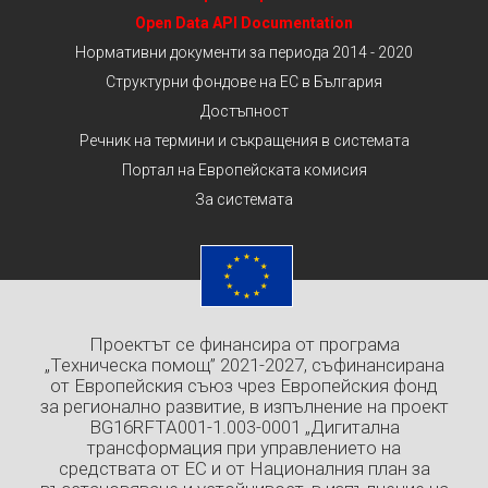
Open Data API Documentation
Нормативни документи за периода 2014 - 2020
Структурни фондове на ЕС в България
Достъпност
Речник на термини и съкращения в системата
Портал на Европейската комисия
За системата
Проектът се финансира от програма
„Техническа помощ” 2021-2027, съфинансирана
от Европейския съюз чрез Европейския фонд
за регионално развитие, в изпълнение на проект
BG16RFTA001-1.003-0001 „Дигитална
трансформация при управлението на
средствата от ЕС и от Националния план за