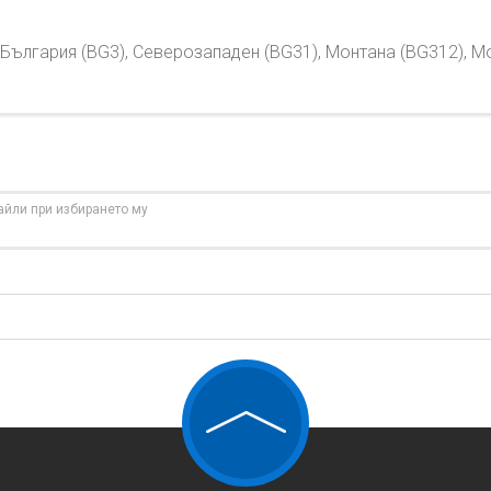
България (BG3), Северозападен (BG31), Монтана (BG312), М
айли при избирането му