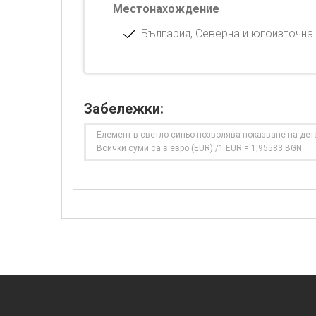
Местонахождение
България, Северна и югоизточна 
Забележки:
Елемент в светло синьо позволява показване на дет
Всички суми са в евро (EUR) /1 EUR = 1,95583 BGN