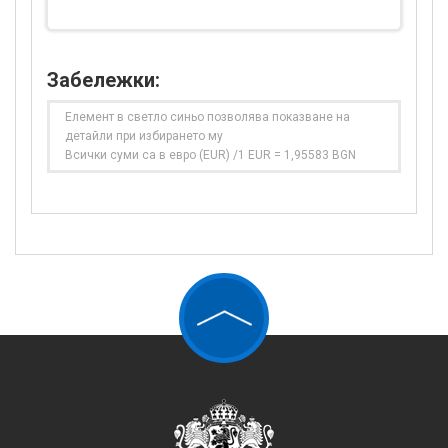
Забележки:
Елемент в светло синьо позволява показване на
детайли при избирането му
Всички суми са в евро (EUR) /1 EUR = 1,95583 BGN