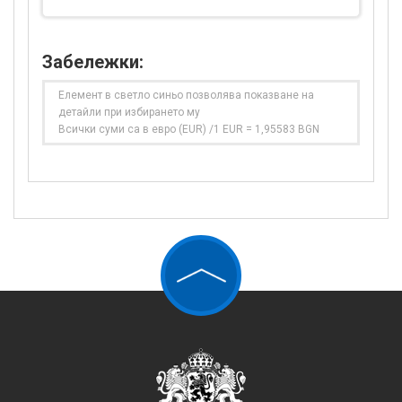
Забележки:
Елемент в светло синьо позволява показване на
детайли при избирането му
Всички суми са в евро (EUR) /1 EUR = 1,95583 BGN