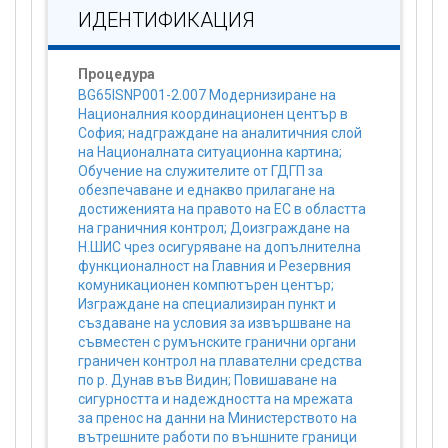
ИДЕНТИФИКАЦИЯ
Процедура
BG65ISNP001-2.007 Модернизиране на
Националния координационен център в
София; надграждане на аналитичния слой
на Националната ситуационна картина;
Обучение на служителите от ГДГП за
обезпечаване и еднакво прилагане на
достиженията на правото на ЕС в областта
на граничния контрол; Доизграждане на
Н.ШИС чрез осигуряване на допълнителна
функционалност на Главния и Резервния
комуникационен компютърен център;
Изграждане на специализиран пункт и
създаване на условия за извършване на
съвместен с румънските гранични органи
граничен контрол на плавателни средства
по р. Дунав във Видин; Повишаване на
сигурността и надеждността на мрежата
за пренос на данни на Министерството на
вътрешните работи по външните граници