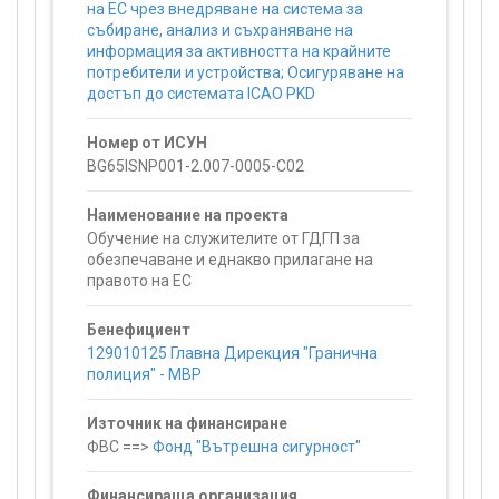
на ЕС чрез внедряване на система за
събиране, анализ и съхраняване на
информация за активността на крайните
потребители и устройства; Осигуряване на
достъп до системата ICAO PKD
Номер от ИСУН
BG65ISNP001-2.007-0005-C02
Наименование на проекта
Обучение на служителите от ГДГП за
обезпечаване и еднакво прилагане на
правото на ЕС
Бенефициент
129010125 Главна Дирекция "Гранична
полиция" - МВР
Източник на финансиране
ФВС ==>
Фонд "Вътрешна сигурност"
Финансираща организация