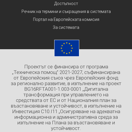
Достъпност
Речник на термини и съкращения в системата
Портал на Европейската комисия
За системата
Проектът се финансира от програма
„Техническа помощ” 2021-2027, съфинансирана
от Европейския съюз чрез Европейския фонд
за регионално развитие, в изпълнение на проект
BG16RFTA001-1.003-0001 „Дигитална
трансформация при управлението на
средствата от ЕС и от Националния план за
възстановяване и устойчивост, в изпълнение на
Инвестиция C10.I11 „Осигуряване на адекватна
информационна и административна среда за
изпълнение на Плана за възстановяване и
устойчивост.