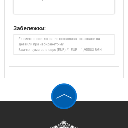
Забележки:
Елемент в светло синьо позволява показване на
детайли при избирането му
Всички суми са в евро (EUR) /1 EUR = 1,95583 BGN