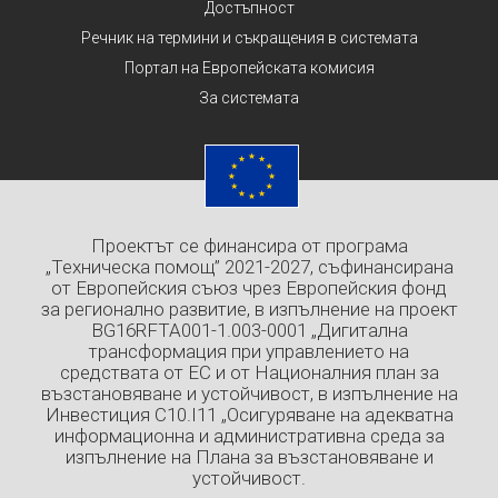
Достъпност
Речник на термини и съкращения в системата
Портал на Европейската комисия
За системата
Проектът се финансира от програма
„Техническа помощ” 2021-2027, съфинансирана
от Европейския съюз чрез Европейския фонд
за регионално развитие, в изпълнение на проект
BG16RFTA001-1.003-0001 „Дигитална
трансформация при управлението на
средствата от ЕС и от Националния план за
възстановяване и устойчивост, в изпълнение на
Инвестиция C10.I11 „Осигуряване на адекватна
информационна и административна среда за
изпълнение на Плана за възстановяване и
устойчивост.