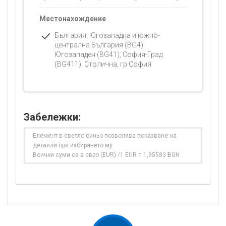
Местонахождение
България, Югозападна и южно-
централна България (BG4),
Югозападен (BG41), София-Град
(BG411), Столична, гр.София
Забележки:
Елемент в светло синьо позволява показване на
детайли при избирането му
Всички суми са в евро (EUR) /1 EUR = 1,95583 BGN