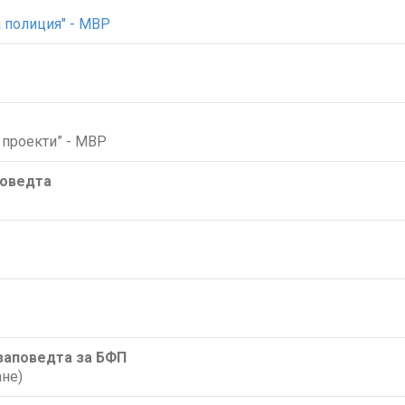
 полиция" - МВР
проекти” - МВР
поведта
/заповедта за БФП
не)