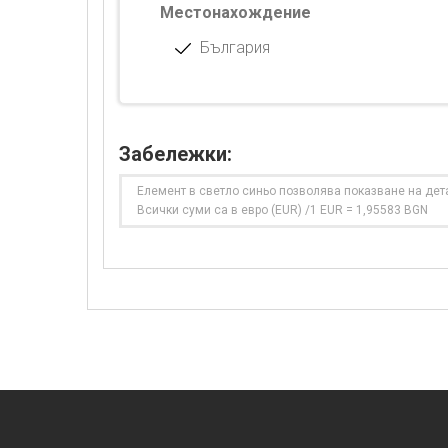
Местонахождение
България
Забележки:
Елемент в светло синьо позволява показване на дет
Всички суми са в евро (EUR) /1 EUR = 1,95583 BGN