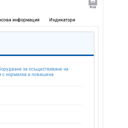
Print
нсова информация
Индикатори
оборудване за осъществяване на
и с нормална и повишена