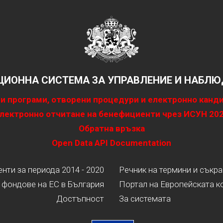
ИОННА СИСТЕМА ЗА УПРАВЛЕНИЕ И НАБЛЮД
и програми, отворени процедури и електронно канд
лектронно отчитане на бенефициенти чрез ИСУН 20
Обратна връзка
Open Data API Documentation
ти за периода 2014 - 2020
Речник на термини и съкр
 фондове на ЕС в България
Портал на Европейската к
Достъпност
За системата