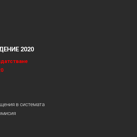
ЕНИЕ 2020
идатстване
20
ащения в системата
омисия