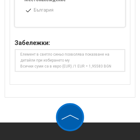
България
Забележки:
Елемент в светло синьо позволява показване на
детайли при избирането му
Всички суми са в евро (EUR) /1 EUR = 1,95583 BGN