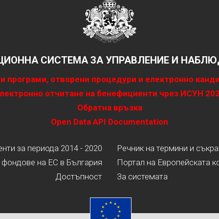
ИОННА СИСТЕМА ЗА УПРАВЛЕНИЕ И НАБЛЮД
и програми, отворени процедури и електронно канд
лектронно отчитане на бенефициенти чрез ИСУН 20
Обратна връзка
Open Data API Documentation
ти за периода 2014 - 2020
Речник на термини и съкр
 фондове на ЕС в България
Портал на Европейската к
Достъпност
За системата