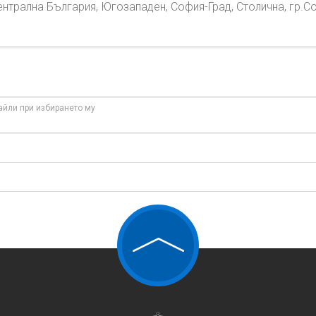
нтрална България, Югозападен, София-Град, Столична, гр.С
айли при избирането му