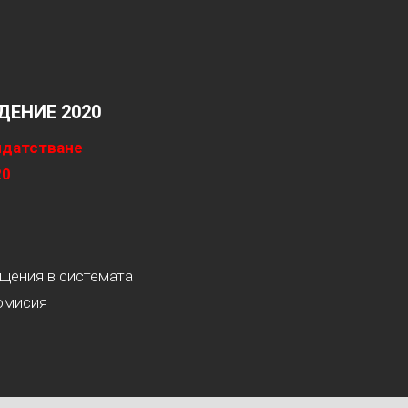
ЕНИЕ 2020
идатстване
20
ащения в системата
омисия