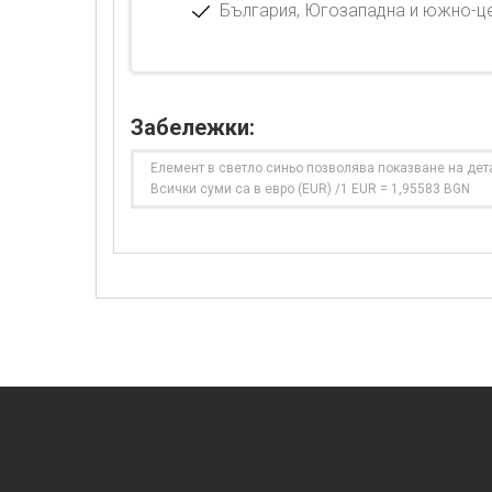
България, Югозападна и южно-це
Забележки:
Елемент в светло синьо позволява показване на дет
Всички суми са в евро (EUR) /1 EUR = 1,95583 BGN