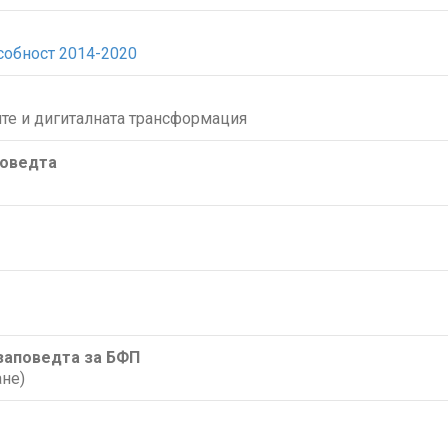
собност 2014-2020
те и дигиталната трансформация
поведта
/заповедта за БФП
не)