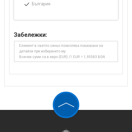
България
Забележки:
Елемент в светло синьо позволява показване на
детайли при избирането му
Всички суми са в евро (EUR) /1 EUR = 1,95583 BGN