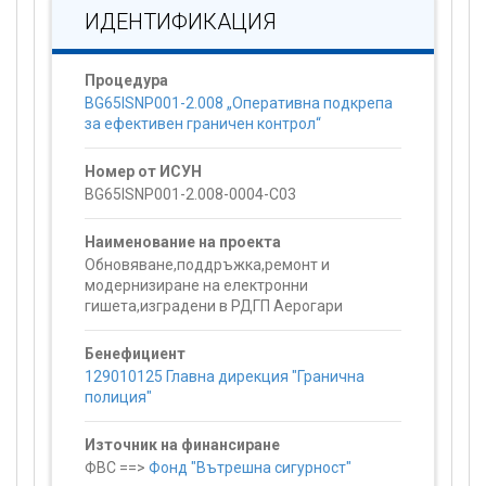
ИДЕНТИФИКАЦИЯ
Процедура
BG65ISNP001-2.008 „Оперативна подкрепа
за ефективен граничен контрол“
Номер от ИСУН
BG65ISNP001-2.008-0004-C03
Наименование на проекта
Обновяване,поддръжка,ремонт и
модернизиране на електронни
гишета,изградени в РДГП Аерогари
Бенефициент
129010125 Главна дирекция "Гранична
полиция"
Източник на финансиране
ФВС ==>
Фонд "Вътрешна сигурност"