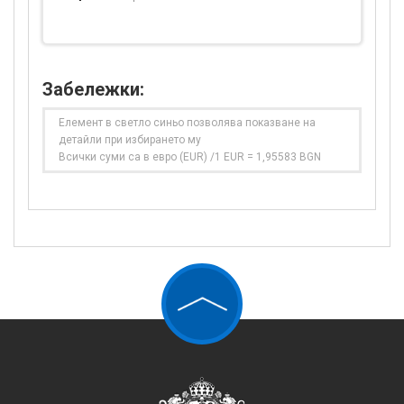
Забележки:
Елемент в светло синьо позволява показване на
детайли при избирането му
Всички суми са в евро (EUR) /1 EUR = 1,95583 BGN