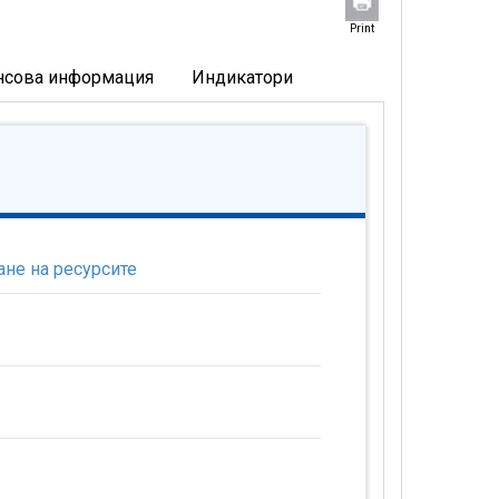
Print
нсова информация
Индикатори
не на ресурсите