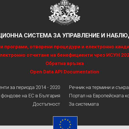
ИОННА СИСТЕМА ЗА УПРАВЛЕНИЕ И НАБЛЮД
и програми, отворени процедури и електронно канд
лектронно отчитане на бенефициенти чрез ИСУН 20
Обратна връзка
Open Data API Documentation
ти за периода 2014 - 2020
Речник на термини и съкр
 фондове на ЕС в България
Портал на Европейската к
Достъпност
За системата