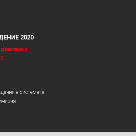
ЕНИЕ 2020
идатстване
20
ащения в системата
омисия