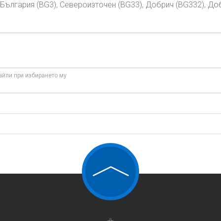
България (BG3), Североизточен (BG33), Добрич (BG332), До
айли при избирането му