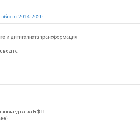
собност 2014-2020
те и дигиталната трансформация
поведта
/заповедта за БФП
не)