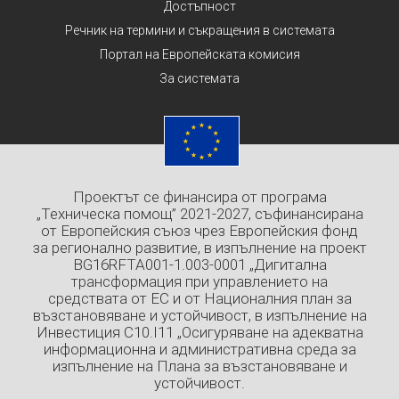
Достъпност
Речник на термини и съкращения в системата
Портал на Европейската комисия
За системата
Проектът се финансира от програма
„Техническа помощ” 2021-2027, съфинансирана
от Европейския съюз чрез Европейския фонд
за регионално развитие, в изпълнение на проект
BG16RFTA001-1.003-0001 „Дигитална
трансформация при управлението на
средствата от ЕС и от Националния план за
възстановяване и устойчивост, в изпълнение на
Инвестиция C10.I11 „Осигуряване на адекватна
информационна и административна среда за
изпълнение на Плана за възстановяване и
устойчивост.