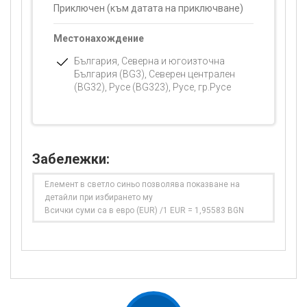
Приключен (към датата на приключване)
Местонахождение
България, Северна и югоизточна
България (BG3), Северен централен
(BG32), Русе (BG323), Русе, гр.Русе
Забележки:
Елемент в светло синьо позволява показване на
детайли при избирането му
Всички суми са в евро (EUR) /1 EUR = 1,95583 BGN