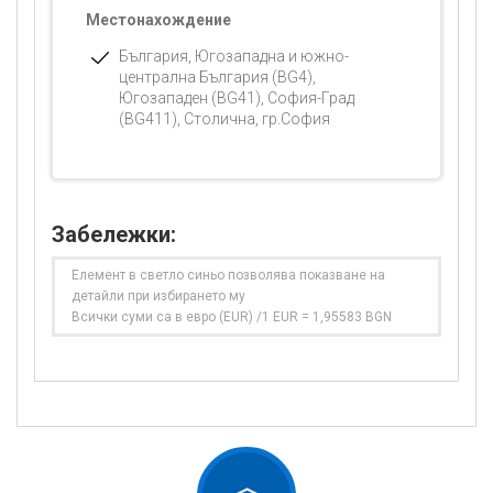
Местонахождение
България, Югозападна и южно-
централна България (BG4),
Югозападен (BG41), София-Град
(BG411), Столична, гр.София
Забележки:
Елемент в светло синьо позволява показване на
детайли при избирането му
Всички суми са в евро (EUR) /1 EUR = 1,95583 BGN