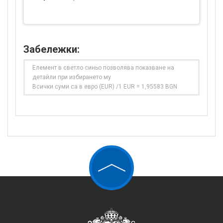
Забележки:
Елемент в светло синьо позволява показване на
детайли при избирането му
Всички суми са в евро (EUR) /1 EUR = 1,95583 BGN