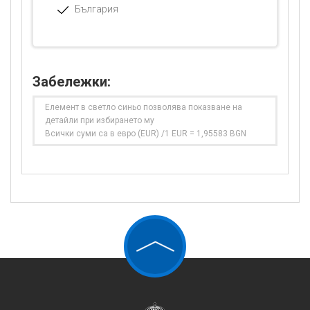
България
Забележки:
Елемент в светло синьо позволява показване на
детайли при избирането му
Всички суми са в евро (EUR) /1 EUR = 1,95583 BGN