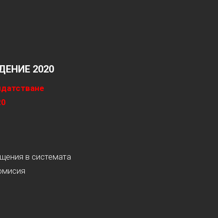
ЕНИЕ 2020
идатстване
20
ащения в системата
омисия