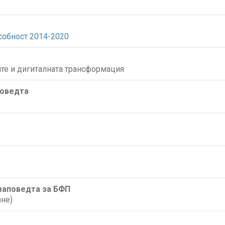
собност 2014-2020
те и дигиталната трансформация
поведта
/заповедта за БФП
не)