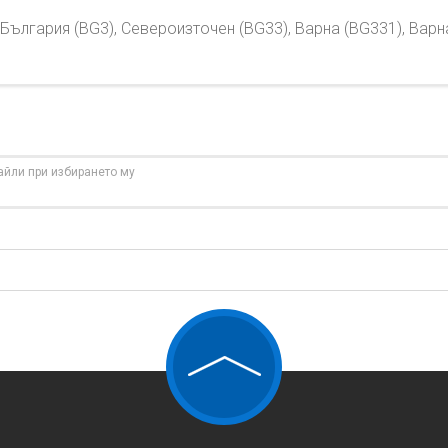
България (BG3), Североизточен (BG33), Варна (BG331), Варна
айли при избирането му