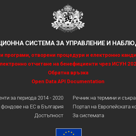
ИОННА СИСТЕМА ЗА УПРАВЛЕНИЕ И НАБЛЮД
и програми, отворени процедури и електронно канд
лектронно отчитане на бенефициенти чрез ИСУН 20
Обратна връзка
Open Data API Documentation
ти за периода 2014 - 2020
Речник на термини и съкр
 фондове на ЕС в България
Портал на Европейската к
Достъпност
За системата