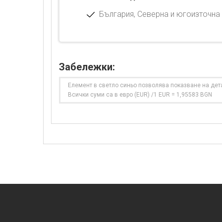
България, Северна и югоизточна 
Забележки:
Елемент в светло синьо позволява показване на дет
Всички суми са в евро (EUR) /1 EUR = 1,95583 BGN