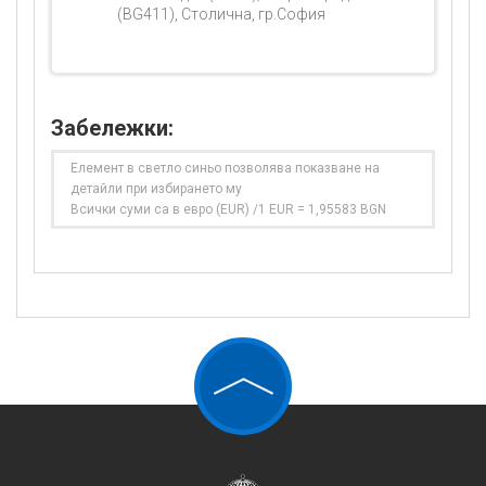
(BG411), Столична, гр.София
Забележки:
Елемент в светло синьо позволява показване на
детайли при избирането му
Всички суми са в евро (EUR) /1 EUR = 1,95583 BGN