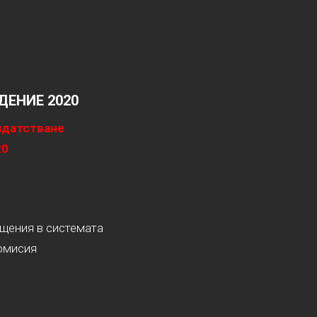
ЕНИЕ 2020
идатстване
20
ащения в системата
омисия