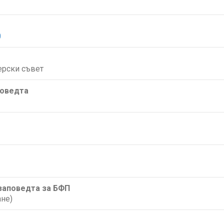
0
ерски съвет
поведта
/заповедта за БФП
не)