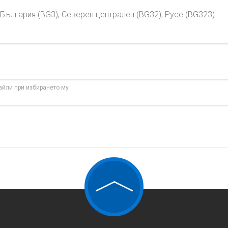
България (BG3), Северен централен (BG32), Русе (BG323)
айли при избирането му