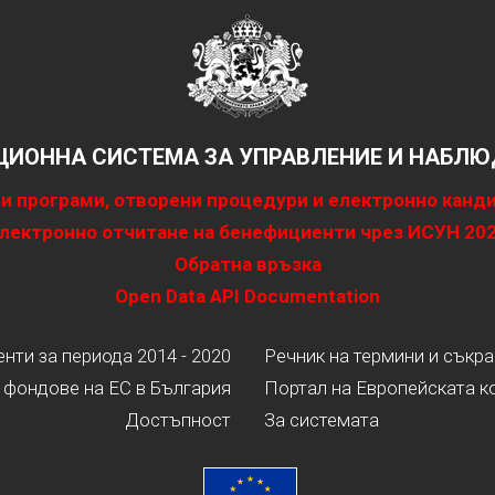
ИОННА СИСТЕМА ЗА УПРАВЛЕНИЕ И НАБЛЮД
и програми, отворени процедури и електронно канд
лектронно отчитане на бенефициенти чрез ИСУН 20
Обратна връзка
Open Data API Documentation
ти за периода 2014 - 2020
Речник на термини и съкр
 фондове на ЕС в България
Портал на Европейската к
Достъпност
За системата