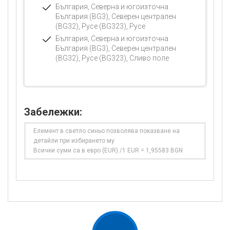
България, Северна и югоизточна
България (BG3), Северен централен
(BG32), Русе (BG323), Русе
България, Северна и югоизточна
България (BG3), Северен централен
(BG32), Русе (BG323), Сливо поле
Забележки:
Елемент в светло синьо позволява показване на
детайли при избирането му
Всички суми са в евро (EUR) /1 EUR = 1,95583 BGN