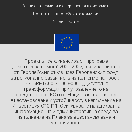
Речник на термини и съкращения в системата
Портал на Европейската комисия
За системата
Проектът се финансира от програма
„Техническа помощ” 2021-2027, съфинансирана
от Европейския съюз чрез Европейския фонд
за регионално развитие, в изпълнение на проект
BG16RFTA001-1.003-0001 „Дигитална
трансформация при управлението на
средствата от ЕС и от Националния план за
възстановяване и устойчивост, в изпълнение на
Инвестиция C10.I11 „Осигуряване на адекватна
информационна и административна среда за
изпълнение на Плана за възстановяване и
устойчивост.