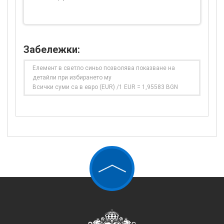
Забележки:
Елемент в светло синьо позволява показване на
детайли при избирането му
Всички суми са в евро (EUR) /1 EUR = 1,95583 BGN