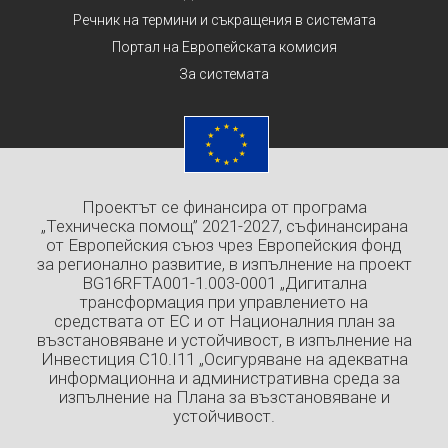
Речник на термини и съкращения в системата
Портал на Европейската комисия
За системата
Проектът се финансира от програма
„Техническа помощ” 2021-2027, съфинансирана
от Европейския съюз чрез Европейския фонд
за регионално развитие, в изпълнение на проект
BG16RFTA001-1.003-0001 „Дигитална
трансформация при управлението на
средствата от ЕС и от Националния план за
възстановяване и устойчивост, в изпълнение на
Инвестиция C10.I11 „Осигуряване на адекватна
информационна и административна среда за
изпълнение на Плана за възстановяване и
устойчивост.