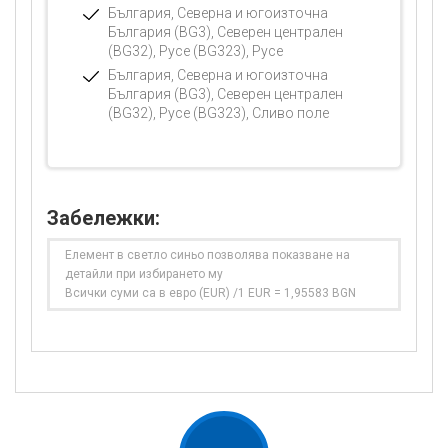
България, Северна и югоизточна
България (BG3), Северен централен
(BG32), Русе (BG323), Русе
България, Северна и югоизточна
България (BG3), Северен централен
(BG32), Русе (BG323), Сливо поле
Забележки:
Елемент в светло синьо позволява показване на
детайли при избирането му
Всички суми са в евро (EUR) /1 EUR = 1,95583 BGN