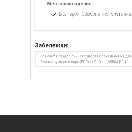
Местонахождение
България, Северна и югоизточна 
Забележки:
Елемент в светло синьо позволява показване на дет
Всички суми са в евро (EUR) /1 EUR = 1,95583 BGN