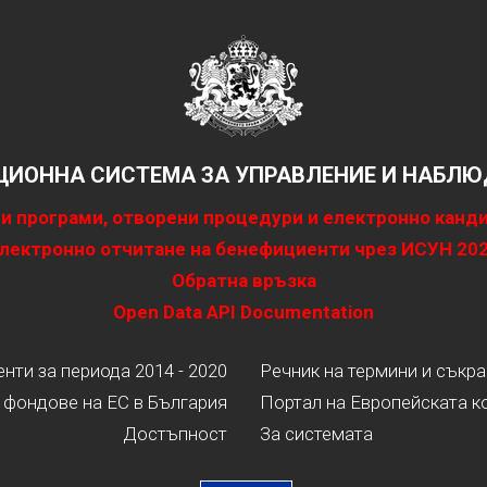
ИОННА СИСТЕМА ЗА УПРАВЛЕНИЕ И НАБЛЮД
и програми, отворени процедури и електронно канд
лектронно отчитане на бенефициенти чрез ИСУН 20
Обратна връзка
Open Data API Documentation
ти за периода 2014 - 2020
Речник на термини и съкр
 фондове на ЕС в България
Портал на Европейската к
Достъпност
За системата