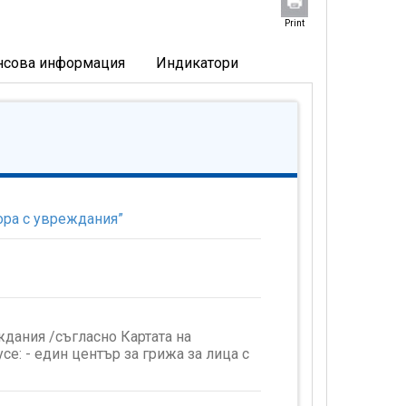
Print
нсова информация
Индикатори
ора с увреждания”
ждания /съгласно Картата на
се: - един център за грижа за лица с