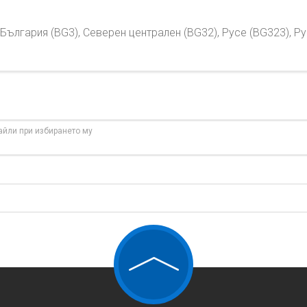
България (BG3), Северен централен (BG32), Русе (BG323), Р
айли при избирането му