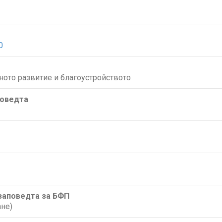
0
ното развитие и благоустройството
поведта
/заповедта за БФП
не)