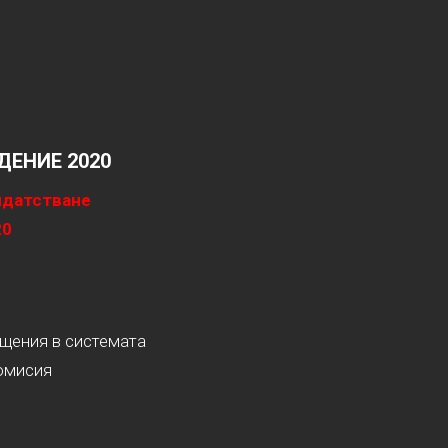
ЕНИЕ 2020
идатстване
20
ащения в системата
омисия