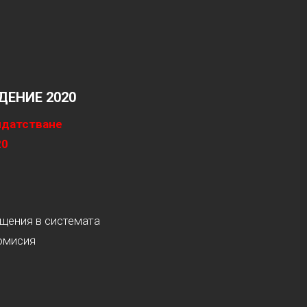
ЕНИЕ 2020
идатстване
20
ащения в системата
омисия