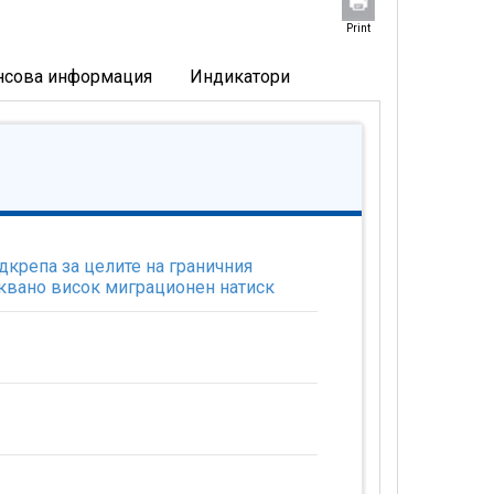
Print
нсова информация
Индикатори
дкрепа за целите на граничния
квано висок миграционен натиск