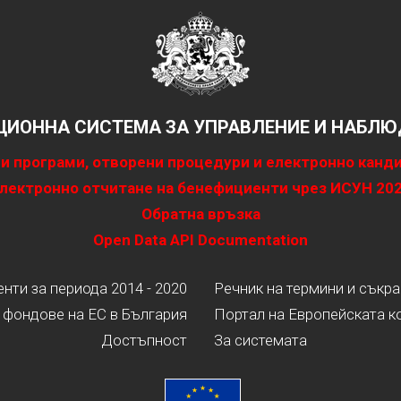
ИОННА СИСТЕМА ЗА УПРАВЛЕНИЕ И НАБЛЮД
и програми, отворени процедури и електронно канд
лектронно отчитане на бенефициенти чрез ИСУН 20
Обратна връзка
Open Data API Documentation
ти за периода 2014 - 2020
Речник на термини и съкр
 фондове на ЕС в България
Портал на Европейската к
Достъпност
За системата