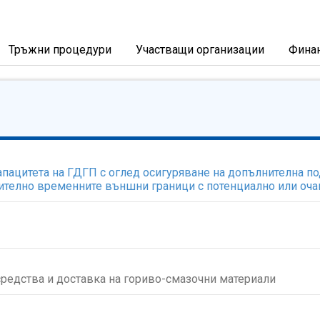
Тръжни процедури
Участващи организации
Фина
ацитета на ГДГП с оглед осигуряване на допълнителна по
ително временните външни граници с потенциално или оча
редства и доставка на гориво-смазочни материали