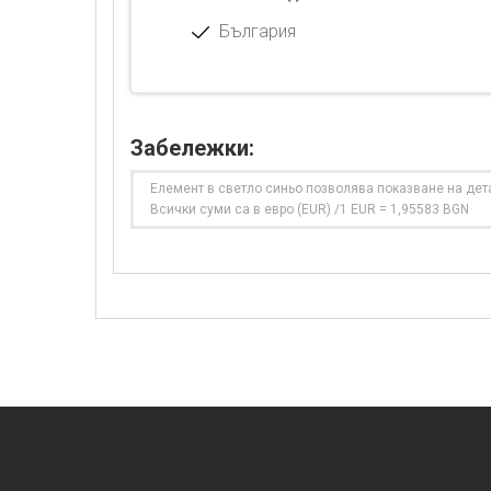
България
Забележки:
Елемент в светло синьо позволява показване на дет
Всички суми са в евро (EUR) /1 EUR = 1,95583 BGN