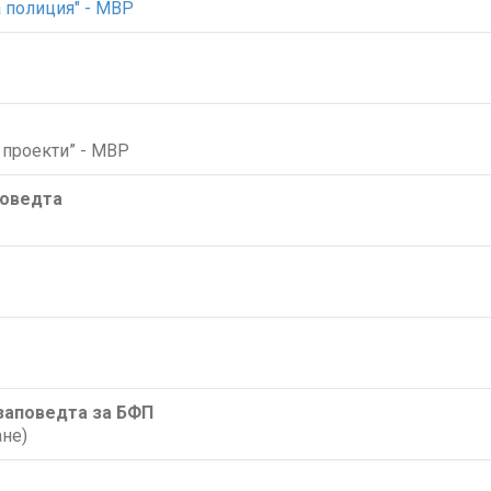
 полиция" - МВР
проекти” - МВР
поведта
/заповедта за БФП
не)