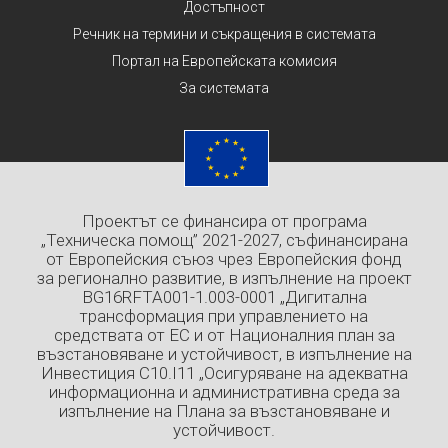
Достъпност
Речник на термини и съкращения в системата
Портал на Европейската комисия
За системата
Проектът се финансира от програма
„Техническа помощ” 2021-2027, съфинансирана
от Европейския съюз чрез Европейския фонд
за регионално развитие, в изпълнение на проект
BG16RFTA001-1.003-0001 „Дигитална
трансформация при управлението на
средствата от ЕС и от Националния план за
възстановяване и устойчивост, в изпълнение на
Инвестиция C10.I11 „Осигуряване на адекватна
информационна и административна среда за
изпълнение на Плана за възстановяване и
устойчивост.