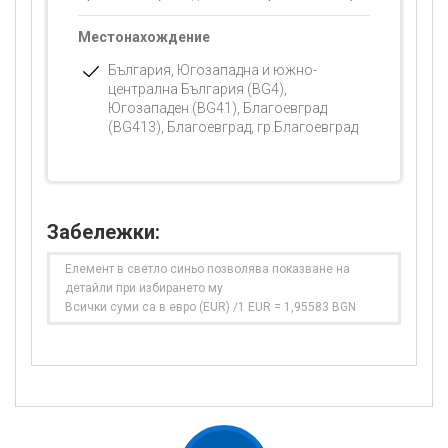
Местонахождение
България, Югозападна и южно-
централна България (BG4),
Югозападен (BG41), Благоевград
(BG413), Благоевград, гр.Благоевград
Забележки:
Елемент в светло синьо позволява показване на
детайли при избирането му
Всички суми са в евро (EUR) /1 EUR = 1,95583 BGN