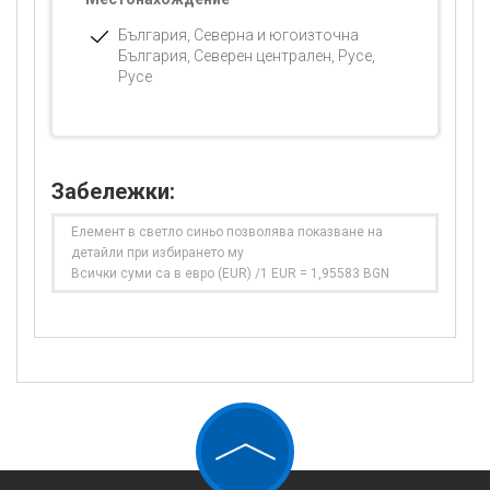
България, Северна и югоизточна
България, Северен централен, Русе,
Русе
Забележки:
Елемент в светло синьо позволява показване на
детайли при избирането му
Всички суми са в евро (EUR) /1 EUR = 1,95583 BGN