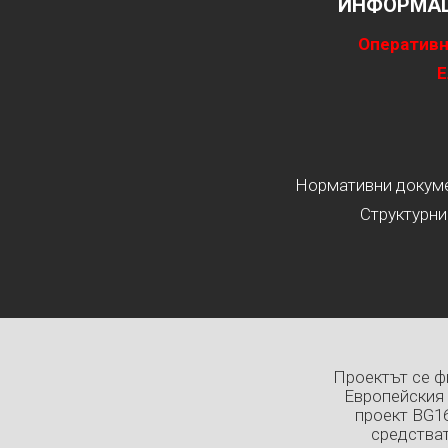
ИНФОРМАЦ
Оперативн
Е
Нормативни докумен
Структурни
Проектът се ф
Европейския 
проект BG1
средстват