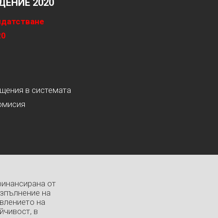
ЕНИЕ 2020
идатстване
20
ащения в системата
омисия
финансирана от
изпълнение на
влението на
йчивост, в