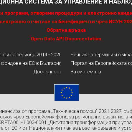
ИОННА СИСТЕМА ЗА УПРАВЛЕНИЕ И НАБЛЮД
и програми, отворени процедури и електронно канд
лектронно отчитане на бенефициенти чрез ИСУН 20
Обратна връзка
Open Data API Documentation
ти за периода 2014 - 2020
Речник на термини и съкр
 фондове на ЕС в България
Портал на Европейската к
Достъпност
За системата
инансира от програма „Техническа помощ” 2021-2027, съ
съюз чрез Европейския фонд за регионално развитие, в 
6RFTA001-1.003-0001 „Дигитална трансформация при упра
а от ЕС и от Националния план за възстановяване и усто