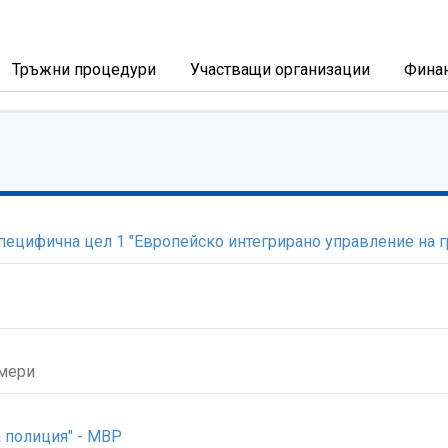
Тръжни процедури
Участващи организации
Фина
ецифична цел 1 "Европейско интегрирано управление на г
амери
 полиция" - МВР