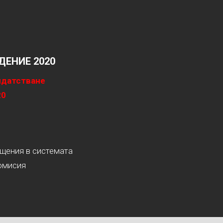
ЕНИЕ 2020
идатстване
20
ащения в системата
омисия