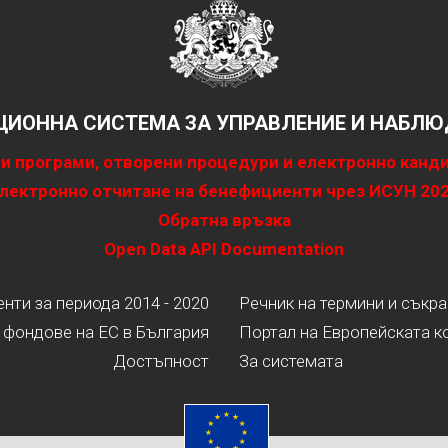
ИОННА СИСТЕМА ЗА УПРАВЛЕНИЕ И НАБЛЮД
и програми, отворени процедури и електронно канд
лектронно отчитане на бенефициенти чрез ИСУН 20
Обратна връзка
Open Data API Documentation
ти за периода 2014 - 2020
Речник на термини и съкр
 фондове на ЕС в България
Портал на Европейската к
Достъпност
За системата