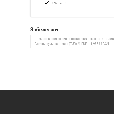
България
Забележки:
Елемент в светло синьо позволява показване на дет
Всички суми са в евро (EUR) /1 EUR = 1,95583 BGN