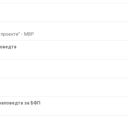
проекти” - МВР
поведта
/заповедта за БФП