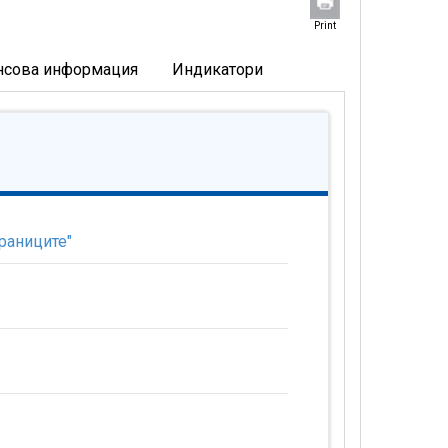
Print
нсова информация
Индикатори
раниците"