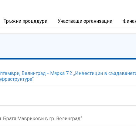
Тръжни процедури
Участващи организации
Фина
тември, Велинград - Мярка 7.2 „Инвестиции в създаванет
нфраструктура“
. Братя Маврикови в гр. Велинград“