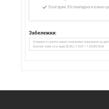
България, Югозападна и южно-це
Забележки:
Елемент в светло синьо позволява показване на дет
Всички суми са в евро (EUR) /1 EUR = 1,95583 BGN