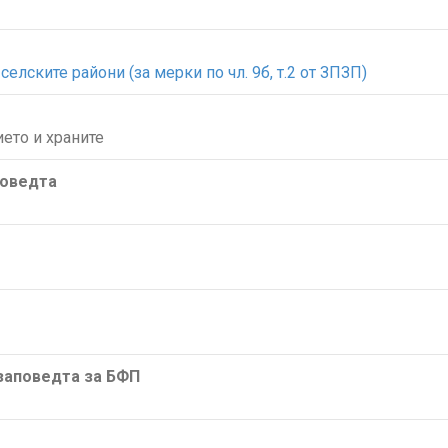
селските райони (за мерки по чл. 9б, т.2 от ЗПЗП)
ето и храните
поведта
/заповедта за БФП