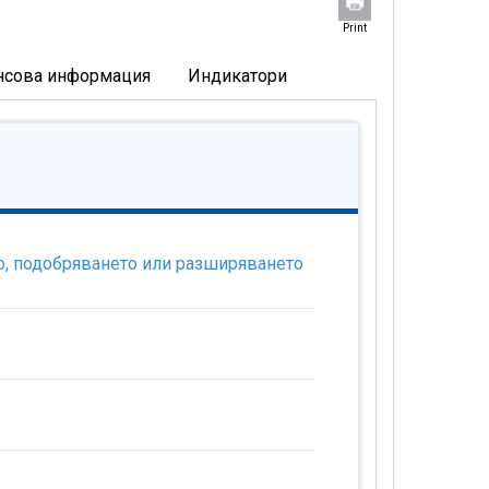
Print
нсова информация
Индикатори
о, подобряването или разширяването