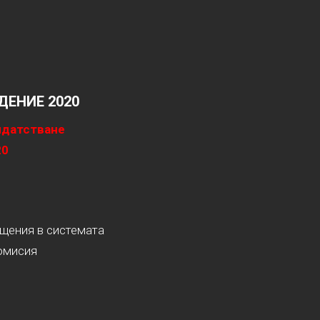
ЕНИЕ 2020
идатстване
20
ащения в системата
омисия