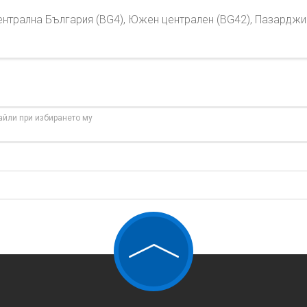
нтрална България (BG4), Южен централен (BG42), Пазарджик
айли при избирането му