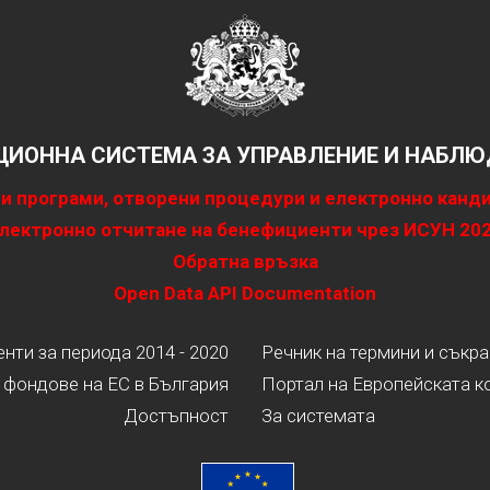
ИОННА СИСТЕМА ЗА УПРАВЛЕНИЕ И НАБЛЮД
и програми, отворени процедури и електронно канд
лектронно отчитане на бенефициенти чрез ИСУН 20
Обратна връзка
Open Data API Documentation
ти за периода 2014 - 2020
Речник на термини и съкр
 фондове на ЕС в България
Портал на Европейската к
Достъпност
За системата