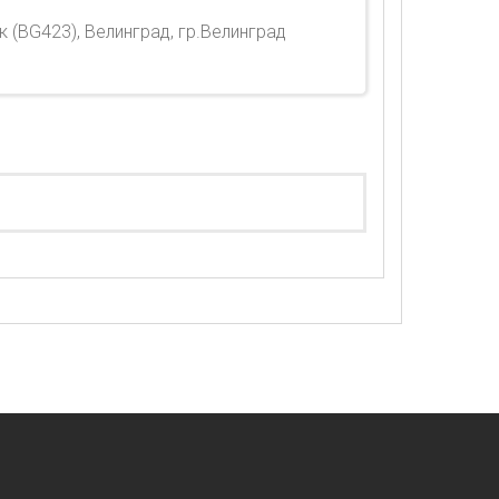
 (BG423), Велинград, гр.Велинград