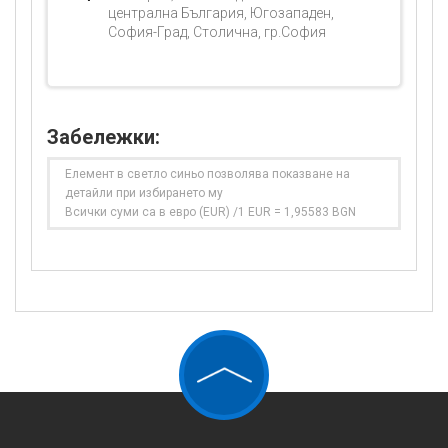
централна България, Югозападен,
София-Град, Столична, гр.София
Забележки:
Елемент в светло синьо позволява показване на
детайли при избирането му
Всички суми са в евро (EUR) /1 EUR = 1,95583 BGN