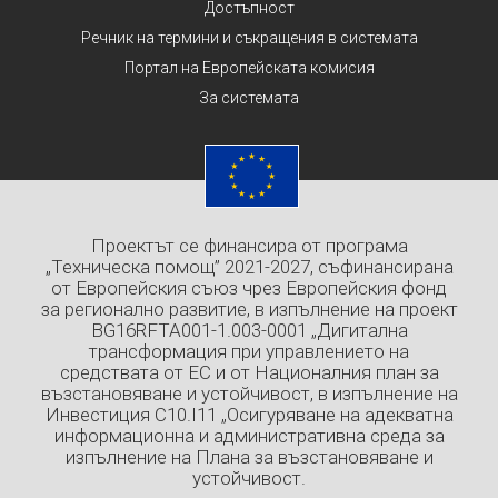
Достъпност
Речник на термини и съкращения в системата
Портал на Европейската комисия
За системата
Проектът се финансира от програма
„Техническа помощ” 2021-2027, съфинансирана
от Европейския съюз чрез Европейския фонд
за регионално развитие, в изпълнение на проект
BG16RFTA001-1.003-0001 „Дигитална
трансформация при управлението на
средствата от ЕС и от Националния план за
възстановяване и устойчивост, в изпълнение на
Инвестиция C10.I11 „Осигуряване на адекватна
информационна и административна среда за
изпълнение на Плана за възстановяване и
устойчивост.