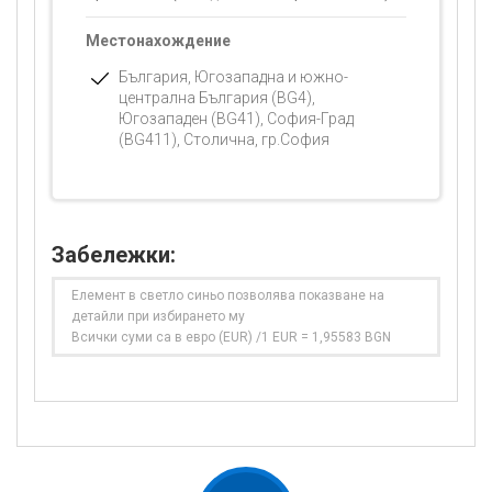
Местонахождение
България, Югозападна и южно-
централна България (BG4),
Югозападен (BG41), София-Град
(BG411), Столична, гр.София
Забележки:
Елемент в светло синьо позволява показване на
детайли при избирането му
Всички суми са в евро (EUR) /1 EUR = 1,95583 BGN