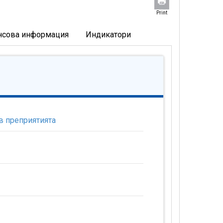
Print
нсова информация
Индикатори
в преприятията