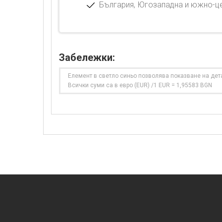
България, Югозападна и южно-це
Забележки:
Елемент в светло синьо позволява показване на дет
Всички суми са в евро (EUR) /1 EUR = 1,95583 BGN