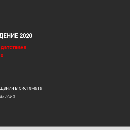
ЕНИЕ 2020
идатстване
20
ащения в системата
омисия