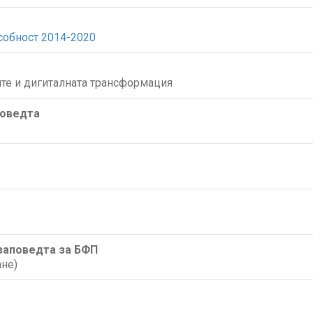
собност 2014-2020
те и дигиталната трансформация
поведта
/заповедта за БФП
не)