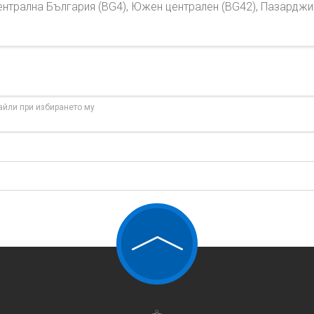
нтрална България (BG4), Южен централен (BG42), Пазарджик
айли при избирането му