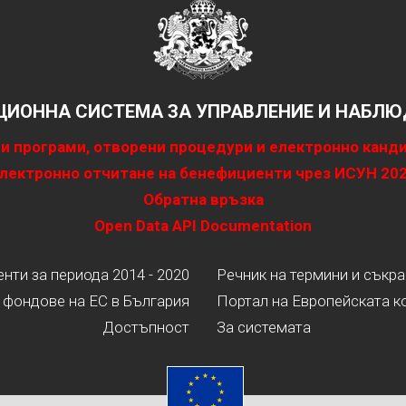
ИОННА СИСТЕМА ЗА УПРАВЛЕНИЕ И НАБЛЮД
и програми, отворени процедури и електронно канд
лектронно отчитане на бенефициенти чрез ИСУН 20
Обратна връзка
Open Data API Documentation
ти за периода 2014 - 2020
Речник на термини и съкр
 фондове на ЕС в България
Портал на Европейската к
Достъпност
За системата