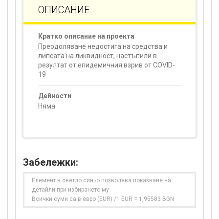
ОПИСАНИЕ
Кратко описание на проекта
Преодоляване недостига на средства и
липсата на ликвидност, настъпили в
резултат от епидемичния взрив от COVID-
19
Дейности
Няма
Забележки:
Елемент в светло синьо позволява показване на
детайли при избирането му
Всички суми са в евро (EUR) /1 EUR = 1,95583 BGN