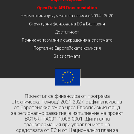
Open Data API Documentation
Нормативни документи за периода 2014 - 2020
Структурни фондове на ЕС в България
Достъпност
Речник на термини и съкращения в системата
Портал на Европейската комисия
За системата
Проектът се финансира от програма
„Техническа помощ” 2021-2027, съфинансирана
от Европейския съюз чрез Европейския фонд
за регионално развитие, в изпълнение на проект
BG16RFTA001-1.003-0001 „Дигитална
трансформация при управлението на
средствата от ЕС и от Националния план за